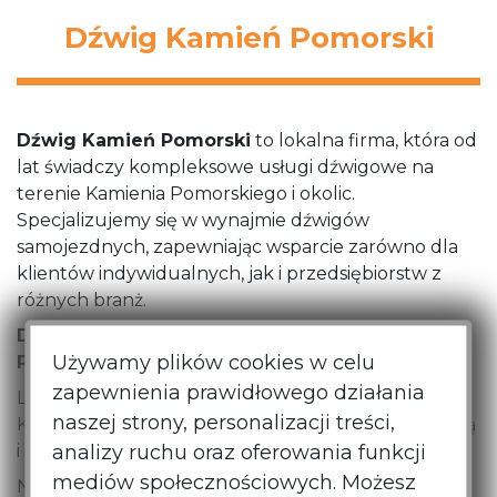
Dźwig Kamień Pomorski
Dźwig Kamień Pomorski
to lokalna firma, która od
lat świadczy kompleksowe usługi dźwigowe na
terenie Kamienia Pomorskiego i okolic.
Specjalizujemy się w wynajmie dźwigów
samojezdnych, zapewniając wsparcie zarówno dla
klientów indywidualnych, jak i przedsiębiorstw z
różnych branż.
Dlaczego warto wybrać Dźwig Kamień
Używamy plików cookies w celu
Pomorski?
zapewnienia prawidłowego działania
Lokalna ekspertyza: Doskonale znamy specyfikę
naszej strony, personalizacji treści,
Kamienia Pomorskiego, co pozwala nam na sprawną
analizy ruchu oraz oferowania funkcji
i efektywną realizację zleceń.
mediów społecznościowych. Możesz
Nowoczesny park maszynowy: Dysponujemy