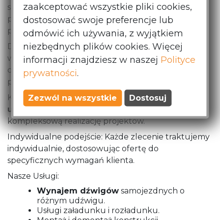
zaakceptować wszystkie pliki cookies,
szerokim wyborem dźwigów o zróżnicowanych
parametrach, dostosowanych do różnorodnych
dostosować swoje preferencje lub
potrzeb.
odmówić ich używania, z wyjątkiem
niezbędnych plików cookies. Więcej
Doświadczeni operatorzy: Nasz zespół to
wykwalifikowani specjaliści z wieloletnim
informacji znajdziesz w naszej
Polityce
doświadczeniem, gwarantujący bezpieczne i
prywatności
.
profesjonalne wykonanie każdej usługi.
Kompleksowa obsługa: Oferujemy
Zezwól na wszystkie
Dostosuj
pełen zakres
usług dźwigowych
, od wynajmu sprzętu po
kompleksową realizację projektów.
Indywidualne podejście: Każde zlecenie traktujemy
indywidualnie, dostosowując ofertę do
specyficznych wymagań klienta.
Nasze Usługi:
Wynajem dźwigów
samojezdnych o
różnym udźwigu.
Usługi załadunku i rozładunku.